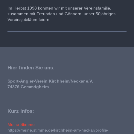
Im Herbst 1998 konnten wir mit unserer Vereinsfamilie,
zusammen mit Freunden und Gönnern, unser 50jähriges
Vereinsjubiläum feiern.
Hier finden Sie uns:
Sport-Angler-Verein Kirchheim/Neckar e.V.
74376 Gemmrigheim
Kurz Infos:
Meine Stimme
https://meine.stimme.de/kirchheim-am-neckar/profile-